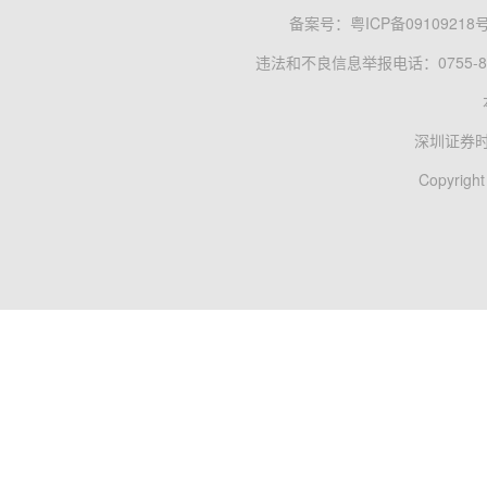
备案号：
粤ICP备09109218
违法和不良信息举报电话：0755-83
深圳证券
Copyright