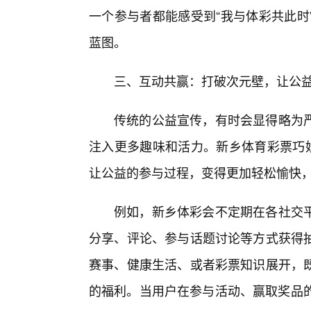
一个参与者都能感受到“我与体彩共此时
蓝图。
三、互动共赢：打破次元壁，让公益
传统的公益宣传，有时会显得略为
注入更多趣味和活力。新乡体育彩票巧妙
让公益的参与过程，变得更加轻松愉快
例如，新乡体彩会不定期在各社交
分享、评论、参与话题讨论等方式获得抽
赛事、健康生活、或者彩票知识展开，
的福利。当用户在参与活动、赢取奖品的