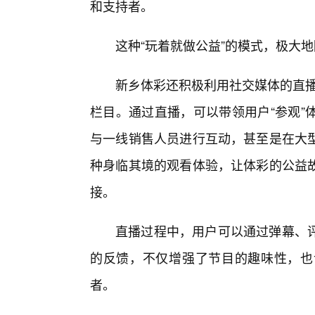
和支持者。
这种“玩着就做公益”的模式，极大
新乡体彩还积极利用社交媒体的直播
栏目。通过直播，可以带领用户“参观”
与一线销售人员进行互动，甚至是在大
种身临其境的观看体验，让体彩的公益
接。
直播过程中，用户可以通过弹幕、
的反馈，不仅增强了节目的趣味性，也
者。