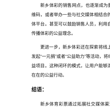
新乡体彩的销售网点，也逐渐成为重
维码，或者举办一些与社交媒体相结合的
体平台。甚至可以鼓励销售人员，利用自
传播体彩的公益理念。
更进一步，新乡体彩还在探索将线
发起“一元捐”或者“公益助力”等活动，
益项目。这种闭环的模式，让用户能够
在在的公益行动。
结语：
新乡体育彩票通过拓展社交媒体渠