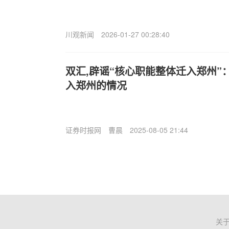
川观新闻
2026-01-27 00:28:40
双汇,辟谣“核心职能整体迁入郑州”
入郑州的情况
证券时报网
曹晨
2025-08-05 21:44
关