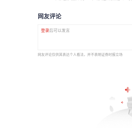
网友评论
登录
后可以发言
网友评论仅供其表达个人看法，并不表明证券时报立场