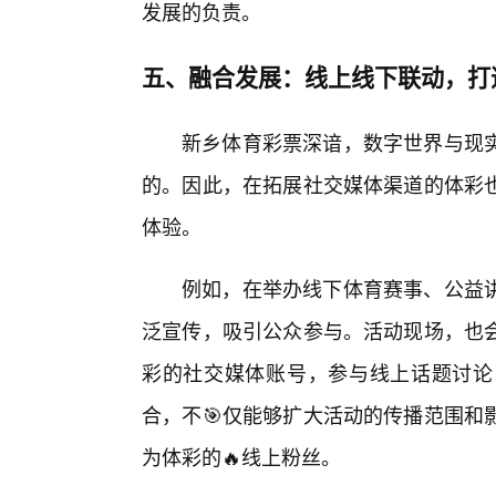
发展的负责。
五、融合发展：线上线下联动，打
新乡体育彩票深谙，数字世界与现
的。因此，在拓展社交媒体渠道的体彩也
体验。
例如，在举办线下体育赛事、公益
泛宣传，吸引公众参与。活动现场，也
彩的社交媒体账号，参与线上话题讨论
合，不🎯仅能够扩大活动的传播范围和
为体彩的🔥线上粉丝。