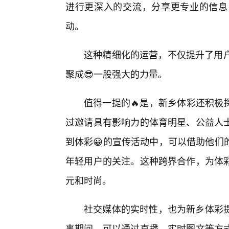
进行更深入的交流，分享更专业的信息
动。
这种精细化的运营，不仅提升了用户
聚成😎一股强大的力量。
值得一提的🔥是，新乡体彩还积极
过邀请具有影响力的体育明星、公益人士
到体彩😀的宣传活动中，可以借助他们
年轻用户的关注。这种跨界合作，为体
元和时尚。
社交媒体的实时性，也为新乡体彩
事期间，可以通过直播、实时图文等方