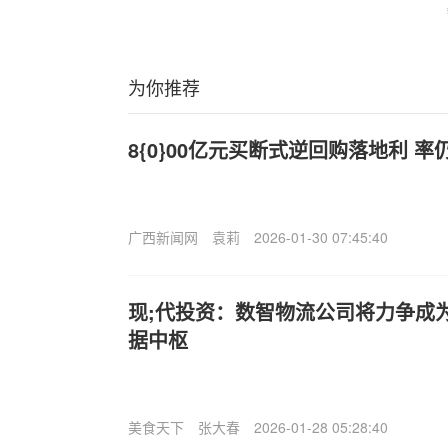
为你推荐
8{0}00亿元买断式逆回购落地利 率
广西新闻网
袁莉
2026-01-30 07:45:40
现;代投资：数智物流公司将力争成
据中枢
美食天下
张大春
2026-01-28 05:28:40