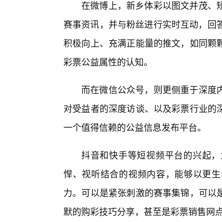
在微博上，新乡体彩以图文并茂、
赛事资讯，并与粉丝进行实时互动，回答
积极向上、充满正能量的推文，如同颗
彩票公益属性的认知。
而在微信公众号，则更侧重于深度内
对受益者的深度访谈、以及彩票行业的
一个值得信赖的公益信息发布平台。
抖音和快手等短视频平台的兴起，
悍、视听结合的视频内容，能够以更生
力。可以是紧张刺激的赛事集锦，可以
默的购彩技巧分享，甚至是彩票销售网