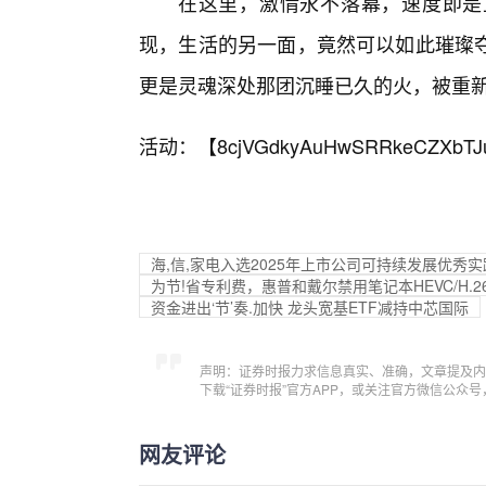
在这里，激情永不落幕，速度即是
现，生活的另一面，竟然可以如此璀璨
更是灵魂深处那团沉睡已久的火，被重
活动：【
8cjVGdkyAuHwSRRkeCZXbTJ
海,信,家电入选2025年上市公司可持续发展优秀
为节!省专利费，惠普和戴尔禁用笔记本HEVC/H.
资金进出‘节’奏.加快 龙头宽基ETF减持中芯国际
声明：证券时报力求信息真实、准确，文章提及内
下载“证券时报”官方APP，或关注官方微信公众
网友评论