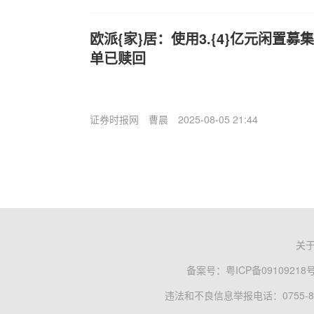
欧派{家}居：使用3.{4}亿元闲置
单已赎回
证券时报网
曹晨
2025-08-05 21:44
关
备案号：
粤ICP备09109218
违法和不良信息举报电话：0755-83