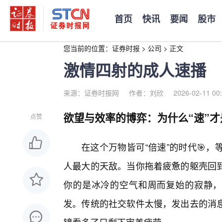
首页
快讯
要闻
股市
您当前的位置：
证券时报
>
公司
>
正文
激情四射的成人速播
来源：证券时报网
作者：刘欣
2026-02-11 00
欲望与效率的博弈：为什么“速”才
点赞
在这个万物皆可“倍速”的时代🎯
人最大的天敌。当你拖着疲惫的躯壳回到
你的是冰冷的空气和周而复始的寂静，
发。传统的社交软件太慢，发出去的消