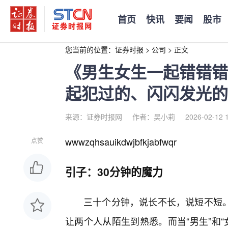
首页
快讯
要闻
股市
您当前的位置：
证券时报
>
公司
>
正文
《男生女生一起错错错
起犯过的、闪闪发光的
来源：证券时报网
作者：吴小莉
2026-02-12 
wwwzqhsauikdwjbfkjabfwqr
点赞
引子：30分钟的魔力
三十个分钟，说长不长，说短不短
让两个人从陌生到熟悉。而当“男生”和